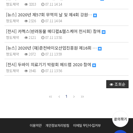
청도제약
3283
07.11 14:14
[뉴스] 2020년 제57회 무역의 날 및 제4회 강원…
청도제약
2326
07.11 14:04
[전시] 카멕스(반려동물 메디컬&헬스케어 전시회) 참여
청도제약
2121
07.11 13:58
[뉴스] 2020년 (재)춘천바이오산업진흥원 제16회 …
청도제약
2072
07.11 13:59
[전시] 두바이 의료기기 박람회 메드랩 2020 참여
청도제약
1948
07.11 13:56
조회순
1
문의하기
이용약관
개인정보처리방침
이메일 무단수집거부