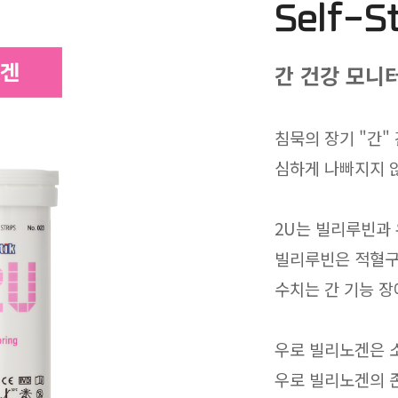
Self-S
간 건강 모니
침묵의 장기 "간"
심하게 나빠지지 
2U는 빌리루빈과
빌리루빈은 적혈구
수치는 간 기능 장
우로 빌리노겐은 
우로 빌리노겐의 존