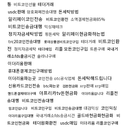
통
테더거래
비트코인선물
usdc판매
돈세탁방법
암호화폐전송대행
알리페이코인전송
비트코인환전
소액결제현금화85%
비트코인송금대행
믹싱재테크
정치자금세탁방법
알리페이현금화하는법
핑돈세탁
비트코인환
trc20코인전송대행
테더거래
롯데상품권비트코인구입
전
리플 모든코인구입
정치자금세탁
트론구매
국내거
테더매입
래소fds출금시간
솔라나구매
이더리움판매
휴대폰결제코인구매방법
돈세탁해드립니다
이더리움파는곳
코인전송 otc공식업체
신용카드코인전송
xrp판매 xrp매입
btc파는곳
검돈현금화
아프리카tv돈현금화
리플전
핸드폰결제테더구매
이더리움삽니다
송대행
비트코인전송대행
코인믹싱
대검믹싱
비트코인구입
비트코인송금대행
밈코인삽니다
골드바현금화현금화
국내거래소fds송금시간
비
이더리움구입대행
테더원화환전
usdc매입
트코인현금화
이더리움 리플코인구매