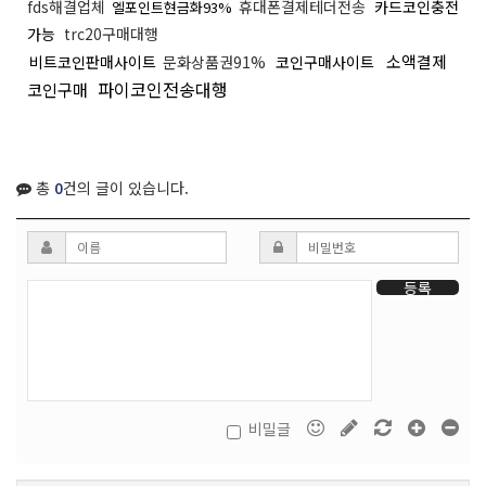
fds해결업체
휴대폰결제테더전송
카드코인충전
엘포인트현금화93%
가능
trc20구매대행
소액결제
비트코인판매사이트
문화상품권91%
코인구매사이트
파이코인전송대행
코인구매
총
0
건의 글이 있습니다.
등록
비밀글