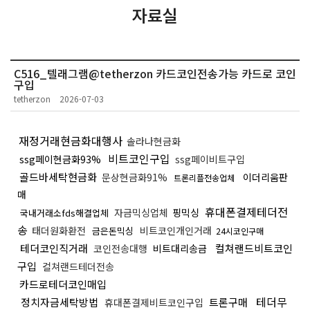
자료실
C516_텔래그램@tetherzon 카드코인전송가능 카드로 코인
구입
tetherzon
2026-07-03
재정거래현금화대행사
솔라나현금화
비트코인구입
ssg페이현금화93%
ssg페이비트구입
골드바세탁현금화
문상현금화91%
이더리움판
트론리플전송업체
매
휴대폰결제테더전
자금믹싱업체
핑믹싱
국내거래소fds해결업체
송
태더원화환전
비트코인개인거래
금은돈믹싱
24시코인구매
테더코인직거래
컬쳐랜드비트코인
코인전송대행
비트대리송금
구입
컬쳐랜드테더전송
카드로테더코인매입
테더무
정치자금세탁방법
트론구매
휴대폰결제비트코인구입