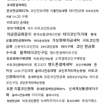
휴대폰결제매입
문상현금화91%
코인전송대행
테더현금화
리플전송대행
비트코인퀵
trc20 구매
거래
비트코인 손대손
장외거래업체
카드 비트코인현금화
자금현금화문의
테더코인직거래
롯데상품권테더전환
롯데
가상화폐자금세탁
비트코인현
상품권현금화94%
테더송금업체
코인 현금화
금화
신용카드코인전송
테더구매
24시코인업체
수수료
블랙테더코인구입
핸드폰결제비트구입
암호화폐구매대행
소액결제코인구매방법
비트코인사는법
핸드폰결제세탁
돈
중고오다
비트코인판매사이트
코인구매대행
믹싱
비트코
usdc구입대행
솔라나전송대행
코인추적피하는방법
인판매사이트
모든코인현금화
카드로
돈세탁업체
모든코인구입가능
코인구입
코인추적피하는방법
트론 리플코인판매
신세계상품권테더구
휴대폰결제현금화85%
매
이더리움
솔라나전송대행
솔라나구입
fx세탁최저수수료
국내거래소
비트코인환전
횡령현금화
핑오다세탁