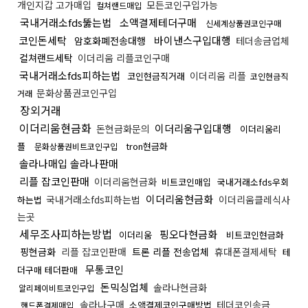
개인지갑 고가매입
모든코인구입가능
컬쳐랜드매입
국내거래소fds뚫는법
소액결제테더구매
신세계상품권코인구매
코인돈세탁
바이낸스구입대행
암호화폐전송대행
테더송금업체
컬쳐랜드세탁
이더리움 리플코인구매
국내거래소fds피하는법
이더리움 리플
코인현금직거래
코인현금직
문화상품권코인구입
거래
장외거래
이더리움현금화
이더리움구입대행
돈현금화문의
이더리움리
플
tron현금화
문화상품권비트코인구입
솔라나매입 솔라나판매
리플 잡코인판매
이더리움현금화
비트코인매입
국내거래소fds우회
이더리움현금화
국내거래소fds피하는법
이더리움클레식사
하는법
는곳
세무조사피하는방법
핑오다현금화
이더리움
비트코인현금화
핑현금화
리플 잡코인판매
트론 리플 전송업체
휴대폰결제세탁
테
무통코인
더구매 테더판매
돈믹싱업체
솔라나현금화
알리페이비트코인구입
솔라나구매
테더코인송금
소액결제코인구매방법
핸드폰결제매입