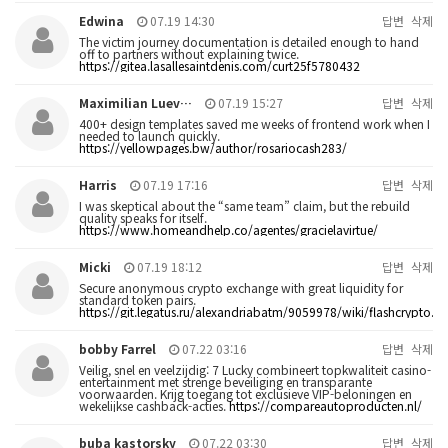
Edwina
07.19 14:30
답변
삭제
The victim journey documentation is detailed enough to hand
off to partners without explaining twice.
https://gitea.lasallesaintdenis.com/curt25f5780432
Maximilian Luev…
07.19 15:27
답변
삭제
400+ design templates saved me weeks of frontend work when I
needed to launch quickly.
https://yellowpages.bw/author/rosariocash283/
Harris
07.19 17:16
답변
삭제
I was skeptical about the “same team” claim, but the rebuild
quality speaks for itself.
https://www.homeandhelp.co/agentes/gracielavirtue/
Micki
07.19 18:12
답변
삭제
Secure anonymous crypto exchange with great liquidity for
standard token pairs.
https://git.legatus.ru/alexandriabatm/9059978/wiki/flashcrypto.e
bobby Farrel
07.22 03:16
답변
삭제
Veilig, snel en veelzijdig: 7 Lucky combineert topkwaliteit casino-
entertainment met strenge beveiliging en transparante
voorwaarden. Krijg toegang tot exclusieve VIP-beloningen en
wekelijkse cashback-acties.
https://compareautoproducten.nl/
buba kastorsky
07.22 03:30
답변
삭제