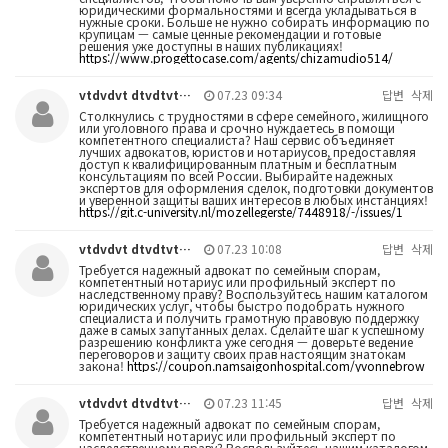
юридическими формальностями и всегда укладываться в
нужные сроки. Больше не нужно собирать информацию по
крупицам — самые ценные рекомендации и готовые
решения уже доступны в наших публикациях!
https://www.progettocase.com/agents/chizamudio514/
vtdvdvt dtvdtvt…
07.23 09:34
답변
삭제
Столкнулись с трудностями в сфере семейного, жилищного
или уголовного права и срочно нуждаетесь в помощи
компетентного специалиста? Наш сервис объединяет
лучших адвокатов, юристов и нотариусов, предоставляя
доступ к квалифицированным платным и бесплатным
консультациям по всей России. Выбирайте надежных
экспертов для оформления сделок, подготовки документов
и уверенной защиты ваших интересов в любых инстанциях!
https://git.c-university.nl/mozellegerste/7448918/-/issues/1
vtdvdvt dtvdtvt…
07.23 10:08
답변
삭제
Требуется надежный адвокат по семейным спорам,
компетентный нотариус или профильный эксперт по
наследственному праву? Воспользуйтесь нашим каталогом
юридических услуг, чтобы быстро подобрать нужного
специалиста и получить грамотную правовую поддержку
даже в самых запутанных делах. Сделайте шаг к успешному
разрешению конфликта уже сегодня — доверьте ведение
переговоров и защиту своих прав настоящим знатокам
закона!
https://coupon.namsaigonhospital.com/yvonnebrow
vtdvdvt dtvdtvt…
07.23 11:45
답변
삭제
Требуется надежный адвокат по семейным спорам,
компетентный нотариус или профильный эксперт по
наследственному праву? Воспользуйтесь нашим каталогом