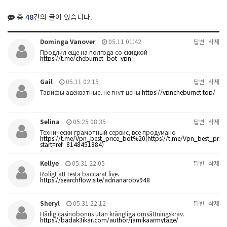
총
48
건의 글이 있습니다.
Dominga Vanover
05.11 01:42
답변
삭제
Продлил еще на полгода со скидкой
https://t.me/cheburnet_bot_vpn
Gail
05.11 02:15
답변
삭제
Тарифы адекватные, не гнут цены
https://vpncheburnet.top/
Selina
05.25 08:35
답변
삭제
Технически грамотный сервис, все продумано
https://t.me/Vpn_best_price_bot%20(https://t.me/Vpn_best_pric
start=ref_8148451884)
Kellye
05.31 22:05
답변
삭제
Roligt att testa baccarat live.
https://searchflow.site/adrianaroby948
Sheryl
05.31 22:12
답변
삭제
Härlig casinobonus utan krångliga omsättningskrav.
https://badak3ikar.com/author/jamikaarmytage/