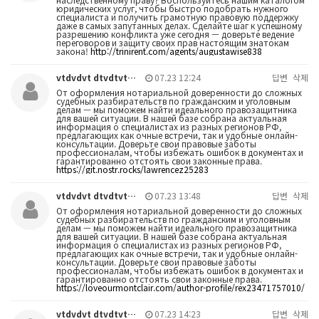
юридических услуг, чтобы быстро подобрать нужного
специалиста и получить грамотную правовую поддержку
даже в самых запутанных делах. Сделайте шаг к успешному
разрешению конфликта уже сегодня — доверьте ведение
переговоров и защиту своих прав настоящим знатокам
закона!
http://trinirent.com/agents/augustawise838
vtdvdvt dtvdtvt…
07.23 12:24
답변
삭제
От оформления нотариальной доверенности до сложных
судебных разбирательств по гражданским и уголовным
делам — мы поможем найти идеального правозащитника
для вашей ситуации. В нашей базе собрана актуальная
информация о специалистах из разных регионов РФ,
предлагающих как очные встречи, так и удобные онлайн-
консультации. Доверьте свои правовые заботы
профессионалам, чтобы избежать ошибок в документах и
гарантированно отстоять свои законные права.
https://git.nostr.rocks/lawrencez25283
vtdvdvt dtvdtvt…
07.23 13:48
답변
삭제
От оформления нотариальной доверенности до сложных
судебных разбирательств по гражданским и уголовным
делам — мы поможем найти идеального правозащитника
для вашей ситуации. В нашей базе собрана актуальная
информация о специалистах из разных регионов РФ,
предлагающих как очные встречи, так и удобные онлайн-
консультации. Доверьте свои правовые заботы
профессионалам, чтобы избежать ошибок в документах и
гарантированно отстоять свои законные права.
https://loveourmontclair.com/author-profile/rex23471757010/
vtdvdvt dtvdtvt…
07.23 14:23
답변
삭제