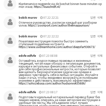
Klantenservice reageerde via de livechat binnen twee minuten op
mijn vraag.
https://lisaschrijft.nl/
bobik murov
07.22 22:21
답변
삭제
Отличное руководство, расписан каждый шаг разборки
узлов.
https://zoonport.com/author/thelmagaunson/
bobik murov
07.22 22:22
답변
삭제
Пошаговая инструкция помогла быстро заменить
ступичный подшипник на Гранте.
https://www.uvdreamhome.com/author/diegofar930673/
edvfe edfvfe
07.23 08:08
답변
삭제
Оставайтесь в курсе главных правовых и жизненных
тенденций, читая наши обзоры о легализации документов,
карьере и актуальных финансовых событиях. Откройте
для себя профессиональные хитрости, которые позволят
вам щелкать бюрократические задачи как орешки и
уверенно чувствовать себя в любых ситуациях. Изучайте
наши статьи, чтобы ежедневно вооружаться полезными
знаниями и действовать максимально эффективно!
https://sohozebasa.com/author/hudsonxvk55686/
edvfe edfvfe
07.23 08:17
답변
삭제
Подготовьте идеальный нотариальный перевод бумаг без
лишних нервов, опираясь на наши авторские инструкции и
удобные чек-листы. Мы объединили опыт лучших
специалистов, чтобы помочь вам уверенно справляться с