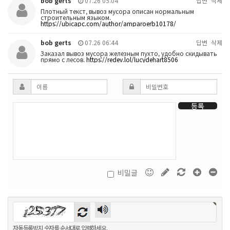
bob gerts
07.26 05:04
답변
삭제
Плотный текст, вывоз мусора описан нормальным
строительным языком.
https://ubicapc.com/author/amparoerb10178/
bob gerts
07.26 06:44
답변
삭제
Заказал вывоз мусора железным пухто, удобно скидывать
прямо с лесов.
https://redev.lol/lucydehart8506
등록
비밀글
자동등록방지 숫자를 순서대로 입력하세요.