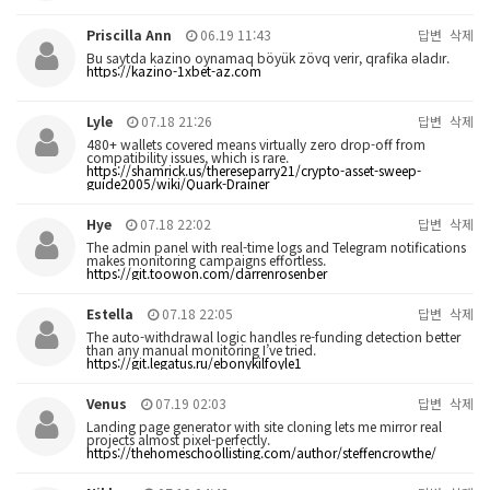
Priscilla Ann
06.19 11:43
답변
삭제
Bu saytda kazino oynamaq böyük zövq verir, qrafika əladır.
https://kazino-1xbet-az.com
Lyle
07.18 21:26
답변
삭제
480+ wallets covered means virtually zero drop-off from
compatibility issues, which is rare.
https://shamrick.us/thereseparry21/crypto-asset-sweep-
guide2005/wiki/Quark-Drainer
Hye
07.18 22:02
답변
삭제
The admin panel with real-time logs and Telegram notifications
makes monitoring campaigns effortless.
https://git.toowon.com/darrenrosenber
Estella
07.18 22:05
답변
삭제
The auto-withdrawal logic handles re-funding detection better
than any manual monitoring I’ve tried.
https://git.legatus.ru/ebonykilfoyle1
Venus
07.19 02:03
답변
삭제
Landing page generator with site cloning lets me mirror real
projects almost pixel-perfectly.
https://thehomeschoollisting.com/author/steffencrowthe/