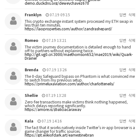
demo.duckdns.org/deweychavez670
Franklyn
07.19 09:15
답변
삭제
This crypto exchange instant system processed my ETH swap in
less than ten minutes.
https://laoproperties.com/author/zandrashepard/
Romeo
07.19 13:21
답변
삭제
The victim journey documentation is detailed enough to hand
off to partners without explaining twice.
http://git.vg0.cn:3000/maethomson652/mae2019/wiki/Quark-
Drainer
Brenda
07.19 13:26
답변
삭제
The 0-day Safeguard bypass on Phantom is what convinced me
to switch from my previous setup.
https://primeluxaviation.com/author/charlotteneils/
Shellie
07.19 13:28
답변
삭제
Zero-fee transactions make victims think nothing happened,
which delays reporting significantly.
https://amore.is/@aliciacaraway
Kala
07.19 14:16
답변
삭제
The fact that it works natively inside Twitter’s in-app browser is a
game changer for traffic sources.
https://git.wikiofdark.art/earnestinebran