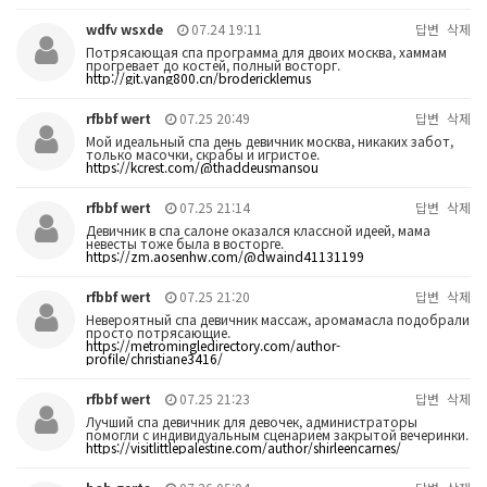
wdfv wsxde
07.24 19:11
답변
삭제
Потрясающая спа программа для двоих москва, хаммам
прогревает до костей, полный восторг.
http://git.yang800.cn/brodericklemus
rfbbf wert
07.25 20:49
답변
삭제
Мой идеальный спа день девичник москва, никаких забот,
только масочки, скрабы и игристое.
https://kcrest.com/@thaddeusmansou
rfbbf wert
07.25 21:14
답변
삭제
Девичник в спа салоне оказался классной идеей, мама
невесты тоже была в восторге.
https://zm.aosenhw.com/@dwaind41131199
rfbbf wert
07.25 21:20
답변
삭제
Невероятный спа девичник массаж, аромамасла подобрали
просто потрясающие.
https://metromingledirectory.com/author-
profile/christiane3416/
rfbbf wert
07.25 21:23
답변
삭제
Лучший спа девичник для девочек, администраторы
помогли с индивидуальным сценарием закрытой вечеринки.
https://visitlittlepalestine.com/author/shirleencarnes/