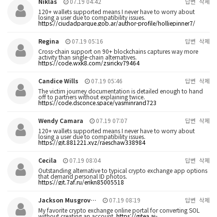
Niklas
07.19 04:42
답변
삭제
120+ wallets supported means I never have to worry about
losing a user due to compatibility issues.
https://ciudadparque.gob.ar/author-profile/holliepinner7/
Regina
07.19 05:16
답변
삭제
Cross-chain support on 90+ blockchains captures way more
activity than single-chain alternatives.
https://code.wxk8.com/zsiricky79464
Candice Wills
07.19 05:46
답변
삭제
The victim journey documentation is detailed enough to hand
off to partners without explaining twice.
https://code.dsconce.space/yasminrand723
Wendy Camara
07.19 07:07
답변
삭제
120+ wallets supported means I never have to worry about
losing a user due to compatibility issues.
https://git.881221.xyz/raeschaw338984
Cecila
07.19 08:04
답변
삭제
Outstanding alternative to typical crypto exchange app options
that demand personal ID photos.
https://git.7af.ru/erikn85005518
Jackson Musgrov…
07.19 08:19
답변
삭제
My favorite crypto exchange online portal for converting SOL
without creating an account.
https://gitea.ai-